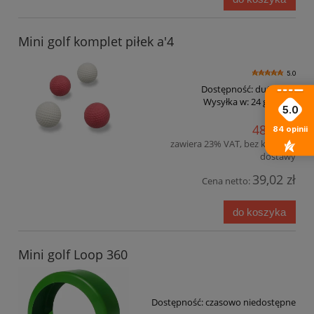
Mini golf komplet piłek a'4
5.0
Dostępność:
duża ilość
Wysyłka w:
24 godziny
5.0
48,00 zł
84
opinii
zawiera 23% VAT, bez kosztów
dostawy
39,02 zł
Cena netto:
do koszyka
Mini golf Loop 360
Dostępność:
czasowo niedostępne