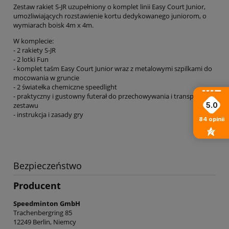
Zestaw rakiet S-JR uzupełniony o komplet linii Easy Court Junior,
umożliwiających rozstawienie kortu dedykowanego juniorom, o
wymiarach boisk 4m x 4m.
W komplecie:
- 2 rakiety S-JR
- 2 lotki Fun
- komplet taśm Easy Court Junior wraz z metalowymi szpilkami do
mocowania w gruncie
- 2 światełka chemiczne speedlight
- praktyczny i gustowny futerał do przechowywania i transportu
5.0
zestawu
- instrukcja i zasady gry
84
opinii
Bezpieczeństwo
Producent
Speedminton GmbH
Trachenbergring 85
12249 Berlin, Niemcy