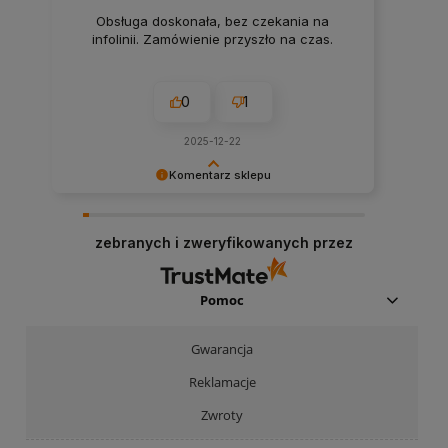
Obsługa doskonała, bez czekania na
infolinii. Zamówienie przyszło na czas.
0
1
2025-12-22
Komentarz sklepu
Dziękujemy za pozostawienie nam tak dobrej
opinii. Naszym priorytetem jest satysfakcja
zebranych i zweryfikowanych przez
klienta i Twoja recenzja potwierdza nasze wysiłki
- dziękujemy raz jeszcze i mamy nadzieję - do
szybkiego zobaczenia!
Pomoc
Gwarancja
Reklamacje
Zwroty