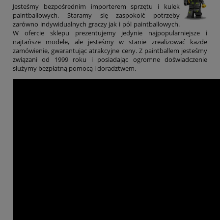
Jesteśmy bezpośrednim importerem sprzętu i kulek
paintballowych. Staramy się zaspokoić potrzeby
zarówno indywidualnych graczy jak i pól paintballowych.
W ofercie sklepu prezentujemy jedynie najpopularniejsze i
najtańsze modele, ale jesteśmy w stanie zrealizować każde
zamówienie, gwarantując atrakcyjne ceny. Z paintballem jesteśmy
związani od 1999 roku i posiadając ogromne doświadczenie
służymy bezpłatną pomocą i doradztwem.