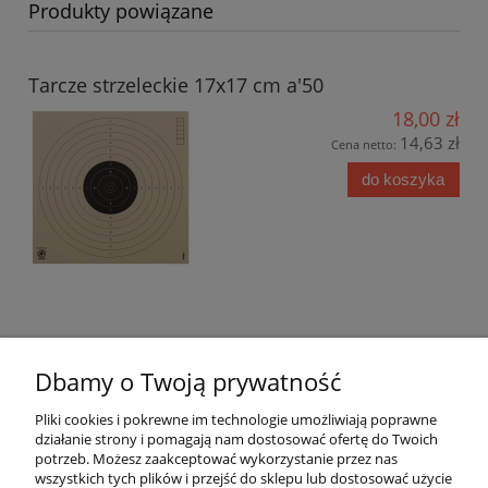
Produkty powiązane
Tarcze strzeleckie 17x17 cm a'50
18,00 zł
14,63 zł
Cena netto:
do koszyka
Opinie o produkcie (0)
Dbamy o Twoją prywatność
Pliki cookies i pokrewne im technologie umożliwiają poprawne
działanie strony i pomagają nam dostosować ofertę do Twoich
Pomoc
potrzeb. Możesz zaakceptować wykorzystanie przez nas
wszystkich tych plików i przejść do sklepu lub dostosować użycie