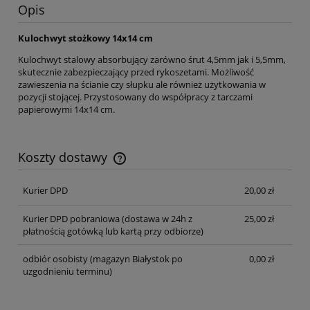
Opis
Kulochwyt stożkowy 14x14 cm
Kulochwyt stalowy absorbujący zarówno śrut 4,5mm jak i 5,5mm,
skutecznie zabezpieczający przed rykoszetami. Możliwość
zawieszenia na ścianie czy słupku ale również użytkowania w
pozycji stojącej. Przystosowany do współpracy z tarczami
papierowymi 14x14 cm.
Koszty dostawy
Cena nie zawiera ewentualnych kosztów płatności
Kurier DPD
20,00 zł
Kurier DPD pobraniowa
(dostawa w 24h z
25,00 zł
płatnością gotówką lub kartą przy odbiorze)
odbiór osobisty
(magazyn Białystok po
0,00 zł
uzgodnieniu terminu)