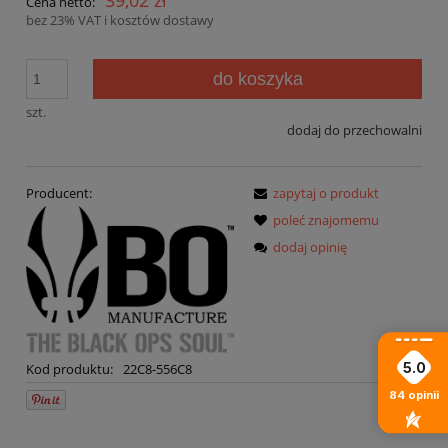
Cena netto:
bez 23% VAT i kosztów dostawy
do koszyka
szt.
dodaj do przechowalni
Producent:
zapytaj o produkt
poleć znajomemu
dodaj opinię
5.0
Kod produktu:
22C8-556C8
84
opinii