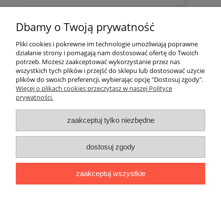
Dziękujemy za pozostawienie nam tak dobrej
opinii. Naszym priorytetem jest satysfakcja
Dbamy o Twoją prywatność
zebranych i zweryfikowanych przez
klienta i Twoja recenzja potwierdza nasze wysiłki
- dziękujemy raz jeszcze i mamy nadzieję - do
Pliki cookies i pokrewne im technologie umożliwiają poprawne
szybkiego zobaczenia!
działanie strony i pomagają nam dostosować ofertę do Twoich
Pomoc
potrzeb. Możesz zaakceptować wykorzystanie przez nas
wszystkich tych plików i przejść do sklepu lub dostosować użycie
plików do swoich preferencji, wybierając opcję "Dostosuj zgody".
Konto Klienta
Więcej o plikach cookies przeczytasz w naszej Polityce
prywatności.
Płatności i dostawa
zaakceptuj tylko niezbędne
Informacje
dostosuj zgody
O nas
zaakceptuj wszystkie
Polecamy
pokaż pełną wersję strony