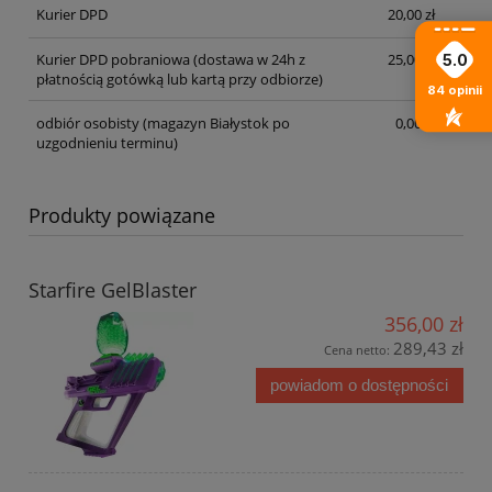
Kurier DPD
20,00 zł
Kurier DPD pobraniowa
(dostawa w 24h z
25,00 zł
5.0
płatnością gotówką lub kartą przy odbiorze)
84
opinii
odbiór osobisty
(magazyn Białystok po
0,00 zł
uzgodnieniu terminu)
Produkty powiązane
Starfire GelBlaster
356,00 zł
289,43 zł
Cena netto:
powiadom o dostępności