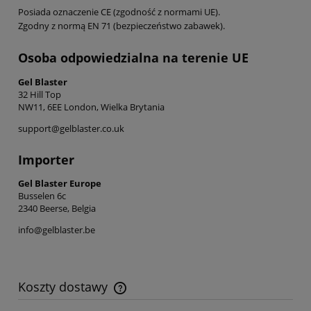
Posiada oznaczenie CE (zgodność z normami UE).
Zgodny z normą EN 71 (bezpieczeństwo zabawek).
Osoba odpowiedzialna na terenie UE
Gel Blaster
32 Hill Top
NW11, 6EE London, Wielka Brytania
support@gelblaster.co.uk
Importer
Gel Blaster Europe
Busselen 6c
2340 Beerse, Belgia
info@gelblaster.be
Koszty dostawy
Cena nie zawiera ewentualnych kosztów płatności