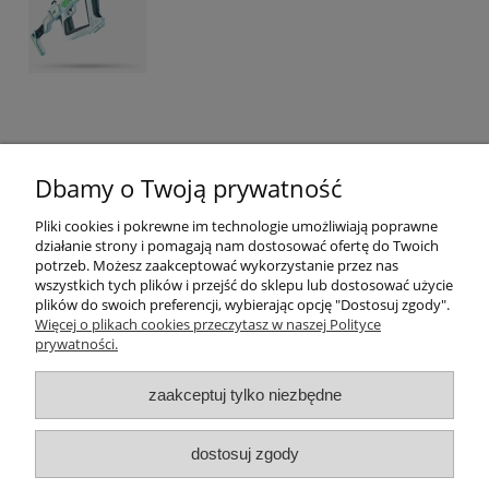
Opinie o produkcie (0)
Dbamy o Twoją prywatność
Pliki cookies i pokrewne im technologie umożliwiają poprawne
działanie strony i pomagają nam dostosować ofertę do Twoich
Pomoc
potrzeb. Możesz zaakceptować wykorzystanie przez nas
wszystkich tych plików i przejść do sklepu lub dostosować użycie
plików do swoich preferencji, wybierając opcję "Dostosuj zgody".
Konto Klienta
Więcej o plikach cookies przeczytasz w naszej Polityce
prywatności.
Płatności i dostawa
zaakceptuj tylko niezbędne
Informacje
dostosuj zgody
O nas